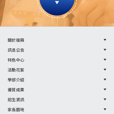
頁
關於復興
尾
訊息公告
選
特色中心
單
活動花絮
學部介紹
優質成果
招生資訊
家長園地