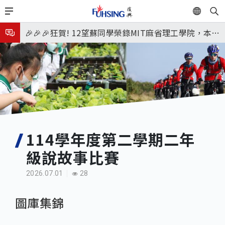
移
8月31日 開學日
EN
至
🎉🎉🎉狂賀! 12望蘇同學榮錄MIT麻省理工學院，本校
主
內
連續兩年錄取世界第一學府！
🎊狂賀🎊2026 復興國外升學成績優異! 牛津、劍橋首
容
次雙星閃耀✨
115年校本部大學榜單再創佳績🎉，32％達醫學系錄
取標準、62%達台大錄取標準。各組合4科60級分9人
8月3日 分科成績公布
🎊
臺北市2026城鎮韌性(防空)演習訂於8月13日(四) 14
時30分至15時實施，全市人、車及各場所均須配合管
8月31日 開學日
114學年度第二學期二年
制與避難演練，以免受罰。
🎉🎉🎉狂賀! 12望蘇同學榮錄MIT麻省理工學院，本校
級說故事比賽
連續兩年錄取世界第一學府！
2026.07.01
28
圖庫集錦