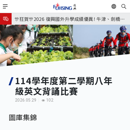
移
EN
🎉🎉🎉狂賀! 12望蘇同學榮錄MIT麻省理工學院，本校
至
主
連續兩年錄取世界第一學府！
🎊狂賀🎊2026 復興國外升學成績優異! 牛津、劍橋首
內
次雙星閃耀✨
115年校本部大學榜單再創佳績🎉，32％達醫學系錄
容
取標準、62%達台大錄取標準。各組合4科60級分9人
8月3日 分科成績公布
🎊
臺北市2026城鎮韌性(防空)演習訂於8月13日(四) 14
時30分至15時實施，全市人、車及各場所均須配合管
8月31日 開學日
制與避難演練，以免受罰。
🎉🎉🎉狂賀! 12望蘇同學榮錄MIT麻省理工學院，本校
114學年度第二學期八年
級英文背誦比賽
連續兩年錄取世界第一學府！
2026.05.29
102
圖庫集錦