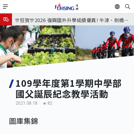
移
EN
🎉🎉🎉狂賀! 12望蘇同學榮錄MIT麻省理工學院，本校
至
主
連續兩年錄取世界第一學府！
🎊狂賀🎊2026 復興國外升學成績優異! 牛津、劍橋首
內
次雙星閃耀✨
115年校本部大學榜單再創佳績🎉，32％達醫學系錄
容
取標準、62%達台大錄取標準。各組合4科60級分9人
8月3日 分科成績公布
🎊
臺北市2026城鎮韌性(防空)演習訂於8月13日(四) 14
時30分至15時實施，全市人、車及各場所均須配合管
8月31日 開學日
制與避難演練，以免受罰。
🎉🎉🎉狂賀! 12望蘇同學榮錄MIT麻省理工學院，本校
109學年度第1學期中學部
國父誕辰紀念教學活動
連續兩年錄取世界第一學府！
2021.08.18
82
圖庫集錦