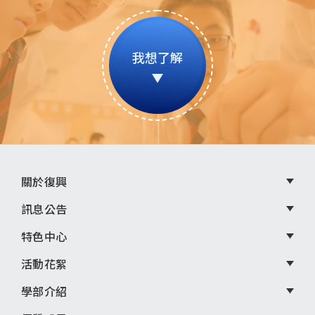
我想了解
頁
關於復興
尾
訊息公告
選
特色中心
單
活動花絮
學部介紹