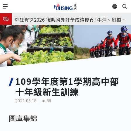
移
EN
🎉🎉🎉狂賀! 12望蘇同學榮錄MIT麻省理工學院，本校
至
主
連續兩年錄取世界第一學府！
🎊狂賀🎊2026 復興國外升學成績優異! 牛津、劍橋首
內
次雙星閃耀✨
115年校本部大學榜單再創佳績🎉，32％達醫學系錄
容
取標準、62%達台大錄取標準。各組合4科60級分9人
7月27日 中學暑輔開始
🎊
8月3日 分科成績公布
🎉🎉🎉狂賀! 12望蘇同學榮錄MIT麻省理工學院，本校
連續兩年錄取世界第一學府！
109學年度第1學期高中部
十年級新生訓練
2021.08.18
88
圖庫集錦