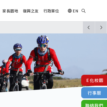
家長園地
復興之友
行政單位
EN
人🎊
須配合管制與避難演練，以免受罰。
E化校園
行事曆
聯絡我們