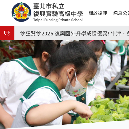
移
8月31日 開學日
主
至
關於復興
訊息公
主
🎉🎉🎉狂賀! 12望蘇同學榮錄MIT麻省理
導
內
覽
容
🎊狂賀🎊2026 復興國外升學成績優異! 牛
115年校本部大學榜單再創佳績🎉，32％達醫
8月3日 分科成績公布
臺北市2026城鎮韌性(防空)演習訂於8月13
8月31日 開學日
🎉🎉🎉狂賀! 12望蘇同學榮錄MIT麻省理