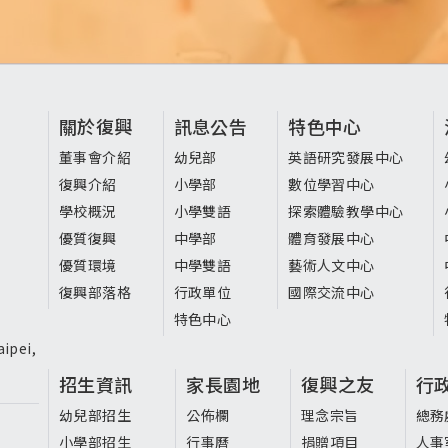
頁
關於復興
訊息公告
特色中心
尾
董事會介紹
幼兒部
英語研究發展中心
復興介紹
小學部
數位學習中心
選
學校概況
小學雙語
探索體驗教學中心
單
優質復興
中學部
體育發展中心
優質環境
中學雙語
藝術人文中心
復興部落格
行政單位
國際交流中心
特色中心
ipei,
招生資訊
家長園地
復興之友
行
幼兒部招生
公佈欄
理念宗旨
總務
小學部招生
行事曆
捐贈項目
人事