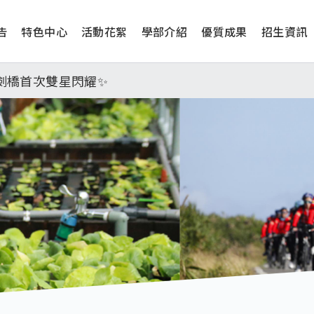
告
特色中心
活動花絮
學部介紹
優質成果
招生資訊
工學院，本校連續兩年錄取世界第一學府！
津、劍橋首次雙星閃耀✨
學系錄取標準、62%達台大錄取標準。各組合4科60級分9
日(四) 14時30分至15時實施，全市人、車及各場所均
工學院，本校連續兩年錄取世界第一學府！