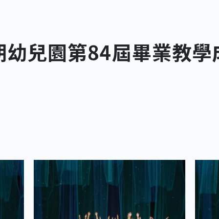
學期幼兒園第84屆畢業教