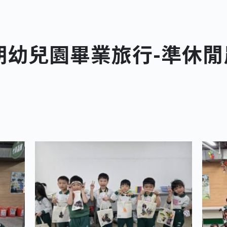
學期幼兒園畢業旅行-準休