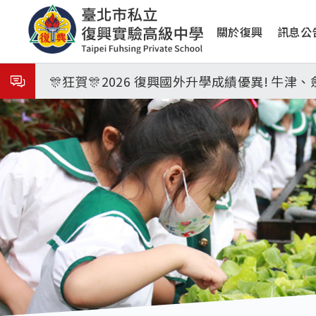
移
8月31日 開學日
主
至
關於復興
訊息公
主
🎉🎉🎉狂賀! 12望蘇同學榮錄MIT麻省理
導
內
覽
容
🎊狂賀🎊2026 復興國外升學成績優異! 牛
115年校本部大學榜單再創佳績🎉，32％達醫
8月3日 分科成績公布
臺北市2026城鎮韌性(防空)演習訂於8月13
8月31日 開學日
🎉🎉🎉狂賀! 12望蘇同學榮錄MIT麻省理