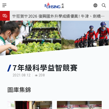
移
EN
🎉🎉🎉狂賀! 12望蘇同學榮錄MIT麻省理工學院，本校
至
主
連續兩年錄取世界第一學府！
🎊狂賀🎊2026 復興國外升學成績優異! 牛津、劍橋首
內
次雙星閃耀✨
115年校本部大學榜單再創佳績🎉，32％達醫學系錄
容
取標準、62%達台大錄取標準。各組合4科60級分9人
7月27日 中學暑輔開始
🎊
8月3日 分科成績公布
🎉🎉🎉狂賀! 12望蘇同學榮錄MIT麻省理工學院，本校
連續兩年錄取世界第一學府！
7年級科學益智競賽
2021.08.12
208
圖庫集錦