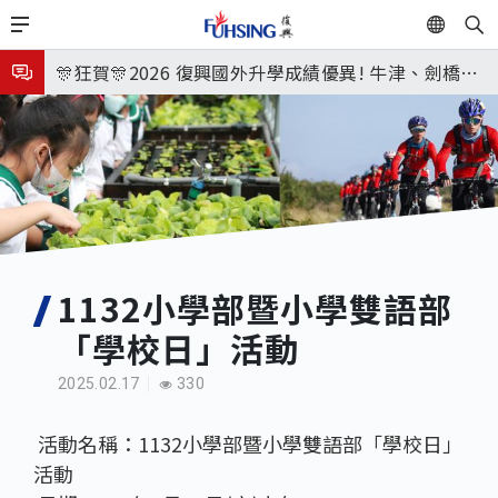
移
EN
🎉🎉🎉狂賀! 12望蘇同學榮錄MIT麻省理工學院，本校
至
主
連續兩年錄取世界第一學府！
🎊狂賀🎊2026 復興國外升學成績優異! 牛津、劍橋首
內
次雙星閃耀✨
115年校本部大學榜單再創佳績🎉，32％達醫學系錄
容
取標準、62%達台大錄取標準。各組合4科60級分9人
7月27日 中學暑輔開始
🎊
8月3日 分科成績公布
🎉🎉🎉狂賀! 12望蘇同學榮錄MIT麻省理工學院，本校
連續兩年錄取世界第一學府！
1132小學部暨小學雙語部
「學校日」活動
2025.02.17
330
活動名稱：1132小學部暨小學雙語部「學校日」
活動