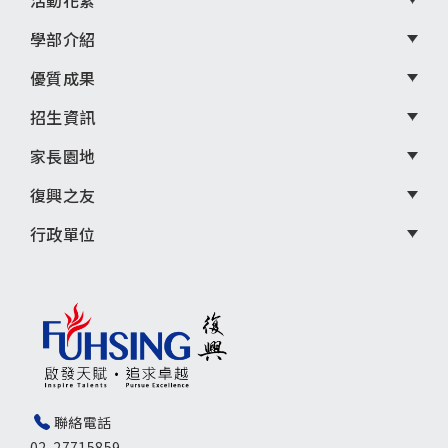
單
活動花絮
學部介紹
優質成果
招生資訊
家長園地
復興之友
行政單位
聯絡電話
02-27715859