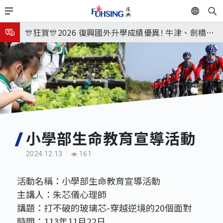
移
EN
🎉🎉🎉狂賀! 12望蘇同學榮錄MIT麻省理工學院，本校
至
主
連續兩年錄取世界第一學府！
🎊狂賀🎊2026 復興國外升學成績優異! 牛津、劍橋首
內
次雙星閃耀✨
115年校本部大學榜單再創佳績🎉，32％達醫學系錄
容
取標準、62%達台大錄取標準。各組合4科60級分9人
8月3日 分科成績公布
🎊
臺北市2026城鎮韌性(防空)演習訂於8月13日(四) 14
時30分至15時實施，全市人、車及各場所均須配合管
8月31日 開學日
制與避難演練，以免受罰。
🎉🎉🎉狂賀! 12望蘇同學榮錄MIT麻省理工學院，本校
小學部生命教育宣導活動
連續兩年錄取世界第一學府！
2024.12.13
161
活動名稱：小學部生命教育宣導活動
主講人：朱芯儀心理師
講題：打不破的玻璃芯-穿越逆境的20個面對
時間：113年11月22日