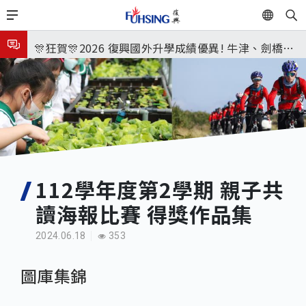
移
EN
🎉🎉🎉狂賀! 12望蘇同學榮錄MIT麻省理工學院，本校
至
主
連續兩年錄取世界第一學府！
🎊狂賀🎊2026 復興國外升學成績優異! 牛津、劍橋首
內
次雙星閃耀✨
115年校本部大學榜單再創佳績🎉，32％達醫學系錄
容
取標準、62%達台大錄取標準。各組合4科60級分9人
8月3日 分科成績公布
🎊
臺北市2026城鎮韌性(防空)演習訂於8月13日(四) 14
時30分至15時實施，全市人、車及各場所均須配合管
8月31日 開學日
制與避難演練，以免受罰。
🎉🎉🎉狂賀! 12望蘇同學榮錄MIT麻省理工學院，本校
112學年度第2學期 親子共
讀海報比賽 得獎作品集
連續兩年錄取世界第一學府！
2024.06.18
353
圖庫集錦