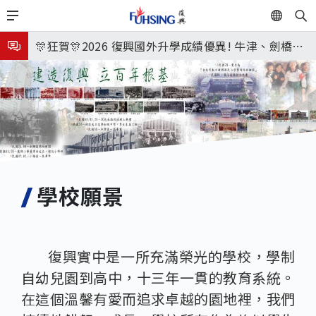
移
EN
🎉🎉🎉狂賀! 12望蘇同學榮錄MIT麻省理工學院，本校
至
主
連續兩年錄取世界第一學府！
🎊狂賀🎊2026 復興國外升學成績優異! 牛津、劍橋首
內
次雙星閃耀✨
115年校本部大學榜單再創佳績🎉，32％達醫學系錄
容
取標準、62%達台大錄取標準。各組合4科60級分9人
8月3日 分科成績公布
🎊
臺北市2026城鎮韌性(防空)演習訂於8月13日(四) 14
時30分至15時實施，全市人、車及各場所均須配合管
8月31日 開學日
制與避難演練，以免受罰。
🎉🎉🎉狂賀! 12望蘇同學榮錄MIT麻省理工學院，本校
學校願景
連續兩年錄取世界第一學府！
復興實中是一所充滿榮光的學校，學制
自幼兒園到高中，十三年一貫的教育系統。
在這個溫馨有愛而追求卓越的園地裡，我們