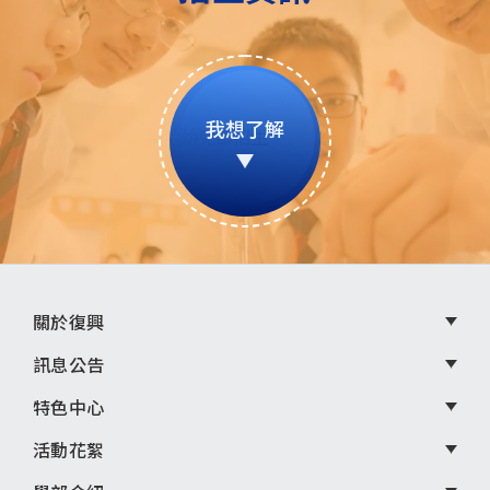
我想了解
頁
關於復興
尾
訊息公告
選
特色中心
單
活動花絮