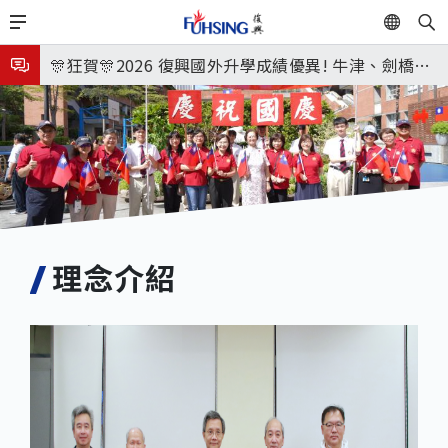
移
EN
🎉🎉🎉狂賀! 12望蘇同學榮錄MIT麻省理工學院，本校
至
主
連續兩年錄取世界第一學府！
🎊狂賀🎊2026 復興國外升學成績優異! 牛津、劍橋首
內
次雙星閃耀✨
115年校本部大學榜單再創佳績🎉，32％達醫學系錄
容
取標準、62%達台大錄取標準。各組合4科60級分9人
8月3日 分科成績公布
🎊
臺北市2026城鎮韌性(防空)演習訂於8月13日(四) 14
時30分至15時實施，全市人、車及各場所均須配合管
8月31日 開學日
制與避難演練，以免受罰。
🎉🎉🎉狂賀! 12望蘇同學榮錄MIT麻省理工學院，本校
理念介紹
連續兩年錄取世界第一學府！