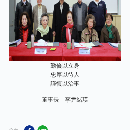
勤儉以立身
忠厚以待人
謹慎以治事
董事長 李尹緒瑛