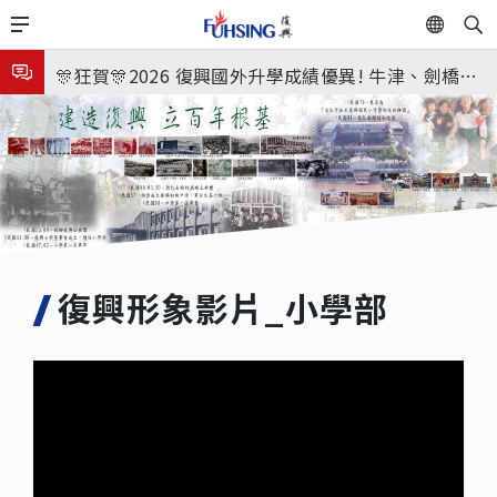
移
EN
🎉🎉🎉狂賀! 12望蘇同學榮錄MIT麻省理工學院，本校
至
主
連續兩年錄取世界第一學府！
🎊狂賀🎊2026 復興國外升學成績優異! 牛津、劍橋首
內
次雙星閃耀✨
115年校本部大學榜單再創佳績🎉，32％達醫學系錄
容
取標準、62%達台大錄取標準。各組合4科60級分9人
7月27日 中學暑輔開始
🎊
8月3日 分科成績公布
🎉🎉🎉狂賀! 12望蘇同學榮錄MIT麻省理工學院，本校
連續兩年錄取世界第一學府！
復興形象影片_小學部