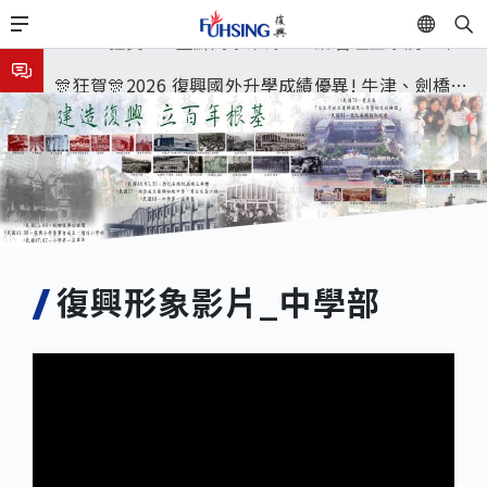
移
EN
🎉🎉🎉狂賀! 12望蘇同學榮錄MIT麻省理工學院，本校
至
主
連續兩年錄取世界第一學府！
🎊狂賀🎊2026 復興國外升學成績優異! 牛津、劍橋首
內
容
次雙星閃耀✨
115年校本部大學榜單再創佳績🎉，32％達醫學系錄
取標準、62%達台大錄取標準。各組合4科60級分9人
7月27日 中學暑輔開始
🎊
8月3日 分科成績公布
🎉🎉🎉狂賀! 12望蘇同學榮錄MIT麻省理工學院，本校
復興形象影片_中學部
連續兩年錄取世界第一學府！