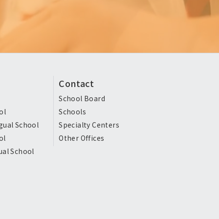
Contact
School Board
ol
Schools
gual School
Specialty Centers
ol
Other Offices
ual School