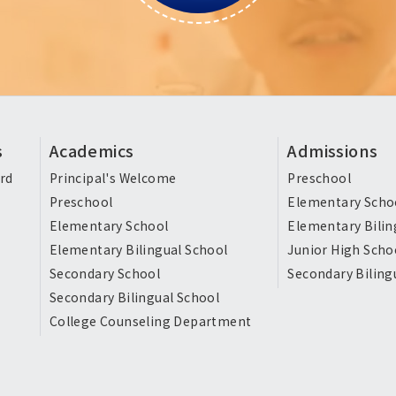
s
Academics
Admissions
rd
Principal's Welcome
Preschool
Preschool
Elementary Scho
Elementary School
Elementary Bilin
Elementary Bilingual School
Junior High Scho
Secondary School
Secondary Biling
Secondary Bilingual School
College Counseling Department