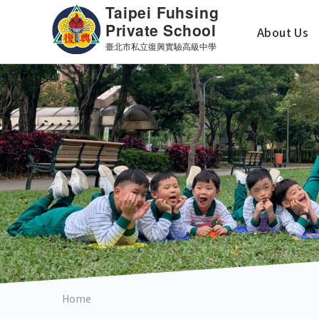
Skip
主
to
About Us
main
導
content
覽
英
文
版
Home