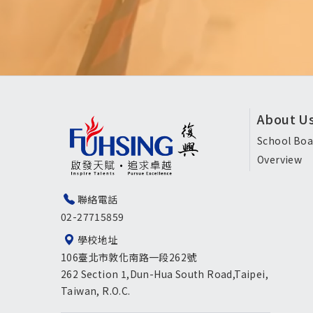
頁
About U
尾
School Boa
Overview
選
單
聯絡電話
02-27715859
英
學校地址
文
106臺北市敦化南路一段262號
版
262 Section 1,Dun-Hua South Road,Taipei,
Taiwan, R.O.C.